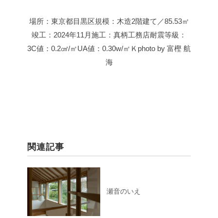
場所：東京都目黒区
規模：木造2階建て／85.53㎡
竣工：2024年11月
施工：真柄工務店
耐震等級：
3
C値：0.2㎠/㎡
UA値：0.30w/㎡Ｋ
photo by 富樫 航
海
関連記事
瀬音のいえ