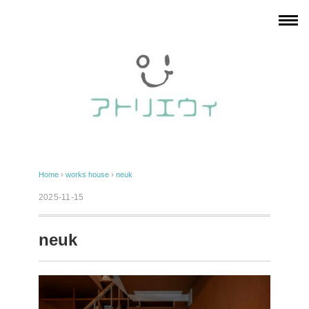
Home
›
works
house
›
neuk
2025-11-15
neuk