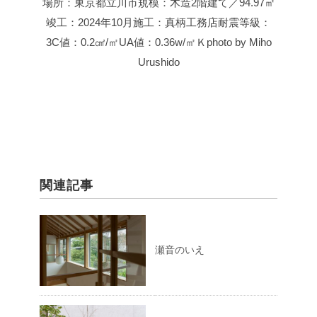
場所：東京都立川市
規模：木造2階建て／94.97㎡
竣工：2024年10月
施工：真柄工務店
耐震等級：
3
C値：0.2㎠/㎡
UA値：0.36w/㎡Ｋ
photo by Miho
Urushido
関連記事
瀬音のいえ